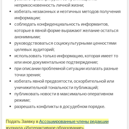
неприкосновенность личной жизни;
избегать незаконных и неэтичных методов получения
информации;
соблюдать конфиденциальность информантов,
которые в явной форме выражают желание остаться
анонимными;
руководствоваться социокультурными ценностями
целевых аудиторий;
использовать только информацию, которая имеет то
или иное документальное подтверждение;
при описании проблемной ситуации излагать разные
точки зрения;
избегать явной предвзятости, оскорбительной или
уничижительной тональности публикаций;
публиковать новости в максимально оперативном
режиме;
разрешать конфликты в досудебном порядке.
Подать Заявку в
Ассоциированные члены редакции
журнала «Интерактивное образование».