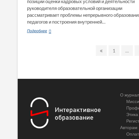
позиции оценки кадровых условий и деятельности
руководителя образовательной организации
рассматривает проблемы непрерывного образовани
педагогов и построения внутренней…
Оценка
Подробнее
кадровых
условий
Пагинация
и
Previous
Page
1
…
непрерывное
page
записей
образование
педагогов
–
право
или
обязанность
директора
О журна
школы?
Мисси
Профе
Этика
Регис
Авторам
Оплат