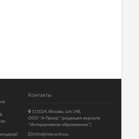
Контакты
ала
111024, Москва, а/я 148,
й
ООО "А-Приор" (редакция журнала
зи,
"Интерактивное образование")
мнадзор)
info@interactiv.su