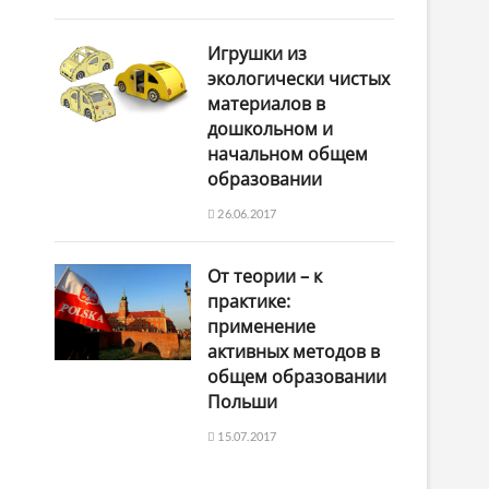
Игрушки из
экологически чистых
материалов в
дошкольном и
начальном общем
е
образовании
26.06.2017
От теории – к
практике:
применение
активных методов в
общем образовании
Польши
15.07.2017