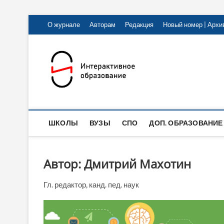
Skip
О журнале
Авторам
Редакция
Новый номер | Архи
to
content
Интеракт
ИНФОРМАЦИОННО-ПУБЛИЦ
ШКОЛЫ
ВУЗЫ
СПО
ДОП. ОБРАЗОВАНИЕ
Автор:
Дмитрий Махотин
Гл. редактор, канд. пед. наук