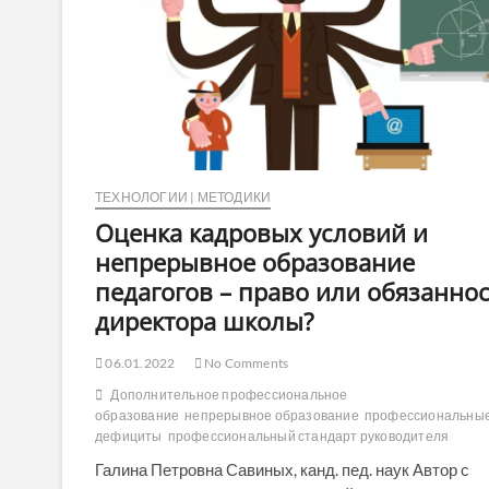
начальной
школы
ТЕХНОЛОГИИ | МЕТОДИКИ
Оценка кадровых условий и
непрерывное образование
педагогов – право или обязанно
директора школы?
06.01.2022
No Comments
Дополнительное профессиональное
образование
непрерывное образование
профессиональны
дефициты
профессиональный стандарт руководителя
Галина Петровна Савиных, канд. пед. наук Автор с