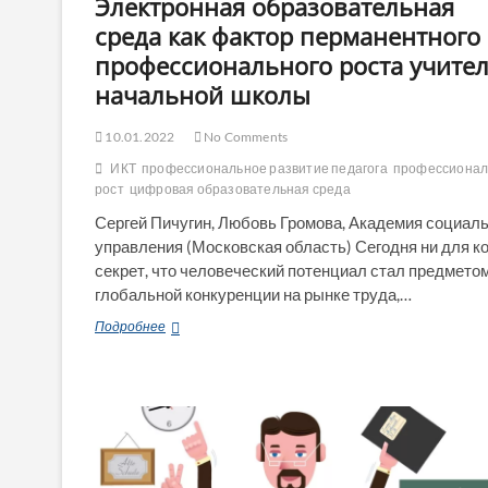
Электронная образовательная
среда как фактор перманентного
профессионального роста учите
начальной школы
10.01.2022
No Comments
ИКТ
профессиональное развитие педагога
профессиона
рост
цифровая образовательная среда
Сергей Пичугин, Любовь Громова, Академия социаль
управления (Московская область) Сегодня ни для ко
секрет, что человеческий потенциал стал предмето
глобальной конкуренции на рынке труда,…
Электронная
Подробнее
образовательная
среда
как
фактор
перманентного
профессионального
роста
учителя