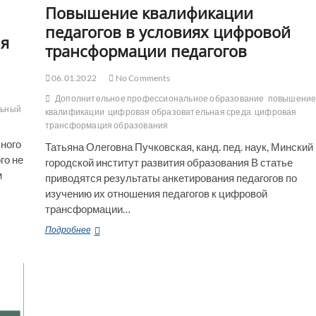
Повышение квалификации
педагогов в условиях цифровой
ля
трансформации педагогов
06.01.2022
No Comments
Дополнительное профессиональное образование
повышени
льный
квалификации
цифровая образовательная среда
цифровая
трансформация образования
ного
Татьяна Олеговна Пучковская, канд. пед. наук, Минский
го не
городской институт развития образования В статье
м
приводятся результаты анкетирования педагогов по
изучению их отношения педагогов к цифровой
трансформации…
Повышение
Подробнее
квалификации
педагогов
в
условиях
цифровой
трансформации