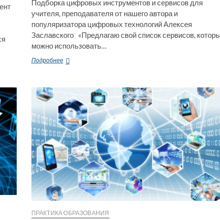
Подборка цифровых инструментов и сервисов для
цент
учителя, преподавателя от нашего автора и
популяризатора цифровых технологий Алексея
Заславского «Предлагаю свой список сервисов, котор
ся
можно использовать…
ТОП
Подробнее
цифровых
сервисов
для
подготовки
к
занятиям
в
2022
году
ПРАКТИКА ОБРАЗОВАНИЯ