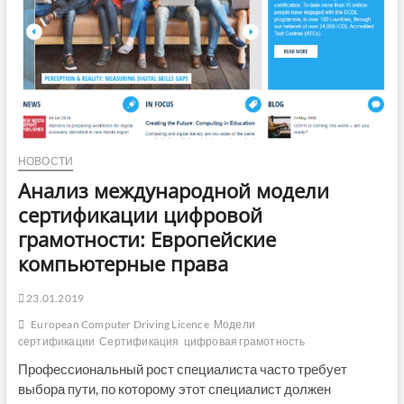
РЕ
АС
ЧЛ
РЕ
НОВОСТИ
Анализ международной модели
сертификации цифровой
20
грамотности: Европейские
20
компьютерные права
20
23.01.2019
20
European Computer Driving Licence
Модели
сертификации
Сертификация
цифровая грамотность
20
Профессиональный рост специалиста часто требует
выбора пути, по которому этот специалист должен
20