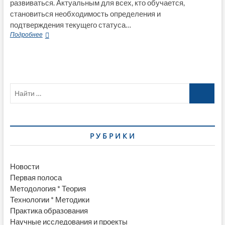
развиваться. Актуальным для всех, кто обучается,
становиться необходимость определения и
подтверждения текущего статуса…
Анализ
Подробнее
международной
модели
сертификации
цифровой
грамотности:
Найти
Европейские
компьютерные
…
права
Р У Б Р И К И
Новости
Первая полоса
Методология * Теория
Технологии * Методики
Практика образования
Научные исследования и проекты