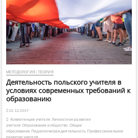
РЕ
АС
ЧЛ
РЕ
20
МЕТОДОЛОГИЯ | ТЕОРИЯ
Деятельность польского учителя в
20
условиях современных требований к
20
образованию
20
22.12.2017
Компетенции учителя
Личностное развитие
20
учителя
Образование и общество
Общее
образование
Педагогическая деятельность
Профессиональное
20
развитие учителя