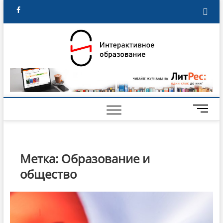
Skip
facebook
to
content
Интера
ИНФОРМАЦИОННО-
ПУБЛИЦИСТИЧЕСКИ
МИ
ОБРАЗОВАТЕЛЬНЫЙ
образо
ЖУРНАЛ
ПР
КО
M
ЭТ
e
n
ПУ
u
B
Метка:
Образование и
РЕ
u
общество
t
t
o
ОП
n